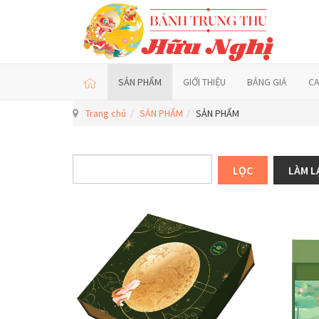
SẢN PHẨM
GIỚI THIỆU
BẢNG GIÁ
C
Trang chủ
SẢN PHẨM
SẢN PHẨM