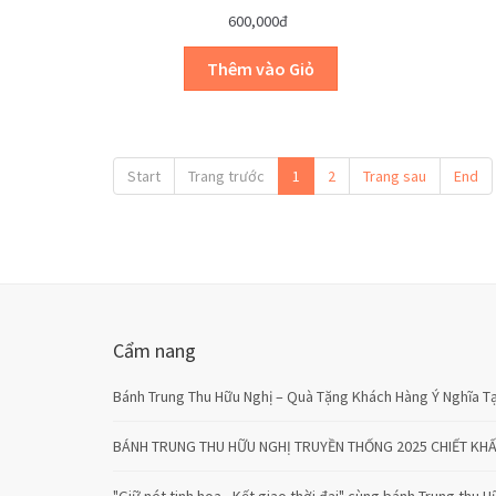
600,000đ
Start
Trang trước
1
2
Trang sau
End
Cẩm nang
Bánh Trung Thu Hữu Nghị – Quà Tặng Khách Hàng Ý Nghĩa Tạ
BÁNH TRUNG THU HỮU NGHỊ TRUYỀN THỐNG 2025 CHIẾT KH
"Giữ nét tinh hoa - Kết giao thời đại" cùng bánh Trung thu H