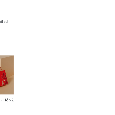
mited
 - Hộp 2