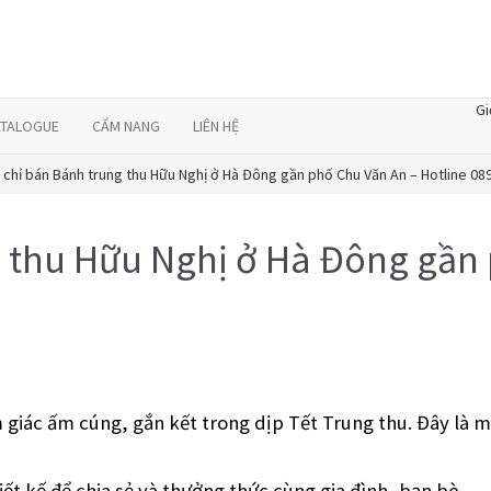
Gi
ATALOGUE
CẨM NANG
LIÊN HỆ
 chỉ bán Bánh trung thu Hữu Nghị ở Hà Đông gần phố Chu Văn An – Hotline 08
g thu Hữu Nghị ở Hà Đông gần
giác ấm cúng, gắn kết trong dịp Tết Trung thu. Đây là mộ
t kế để chia sẻ và thưởng thức cùng gia đình, bạn bè.