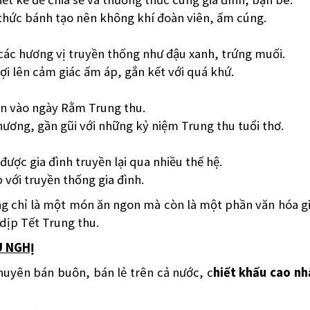
thức bánh tạo nên không khí đoàn viên, ấm cúng.
các hương vị truyền thống như đậu xanh, trứng muối.
i lên cảm giác ấm áp, gắn kết với quá khứ.
òn vào ngày Rằm Trung thu.
ương, gần gũi với những kỷ niệm Trung thu tuổi thơ.
ợc gia đình truyền lại qua nhiều thế hệ.
 với truyền thống gia đình.
 chỉ là một món ăn ngon mà còn là một phần văn hóa gia
dịp Tết Trung thu.
U NGHỊ
uyên bán buôn, bán lẻ trên cả nước, c
hiết khấu cao n