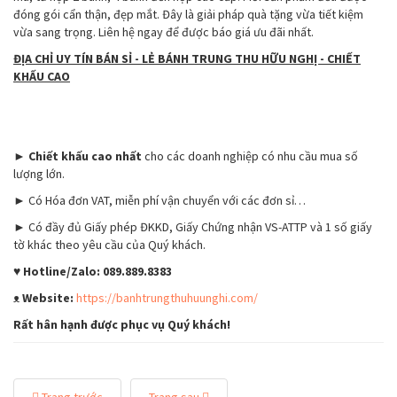
đóng gói cẩn thận, đẹp mắt. Đây là giải pháp quà tặng vừa tiết kiệm
vừa sang trọng. Liên hệ ngay để được báo giá ưu đãi nhất.
ĐỊA CHỈ UY TÍN BÁN SỈ - LẺ BÁNH TRUNG THU HỮU NGHỊ - CHIẾT
KHẤU CAO
►
Chiết khấu cao nhất
cho các doanh nghiệp có nhu cầu mua số
lượng lớn.
► Có Hóa đơn VAT, miễn phí vận chuyển với các đơn sỉ…
► Có đầy đủ Giấy phép ĐKKD, Giấy Chứng nhận VS-ATTP và 1 số giấy
tờ khác theo yêu cầu của Quý khách.
♥ Hotline/Zalo: 089.889.8383
ᴥ
Website:
https://banhtrungthuhuunghi.com/
Rất hân hạnh được phục vụ Quý khách!