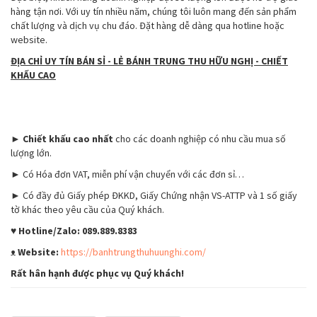
hàng tận nơi. Với uy tín nhiều năm, chúng tôi luôn mang đến sản phẩm
chất lượng và dịch vụ chu đáo. Đặt hàng dễ dàng qua hotline hoặc
website.
ĐỊA CHỈ UY TÍN BÁN SỈ - LẺ BÁNH TRUNG THU HỮU NGHỊ - CHIẾT
KHẤU CAO
►
Chiết khấu cao nhất
cho các doanh nghiệp có nhu cầu mua số
lượng lớn.
► Có Hóa đơn VAT, miễn phí vận chuyển với các đơn sỉ…
► Có đầy đủ Giấy phép ĐKKD, Giấy Chứng nhận VS-ATTP và 1 số giấy
tờ khác theo yêu cầu của Quý khách.
♥ Hotline/Zalo: 089.889.8383
ᴥ
Website:
https://banhtrungthuhuunghi.com/
Rất hân hạnh được phục vụ Quý khách!